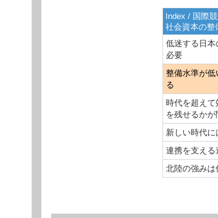
ャ
ー
Index /
社会資本の整
低迷する日本
必要
整備水準が低
る
時代を超えて
を残せるかが
新しい時代に
連携を支える
北陸の強みは