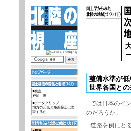
ナ
サ
ロ
ビ
イ
ー
関
ゲ
ト
カ
連
ー
内
ル
情
シ
検
ナ
報
ョ
索
ビ
ン
ゲ
ー
シ
ョ
ン
整備水準が低
世界各国との
■視座
戸所 隆
では日本のイ
■データクリップ
地方の元気と格差是正は実
のだろうか。
現するか
道路を例にとる
■視座