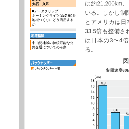
は約21,200k
大石 久和
■データクリップ
いる。しかし制
ネーミングライツ(命名権)を
地域づくりにどう活用する
とアメリカは日本
か
33.5倍も整備
は日本の3〜4倍
中山間地域の持続可能な公
共交通についての考察
る。
図
制限速度60k