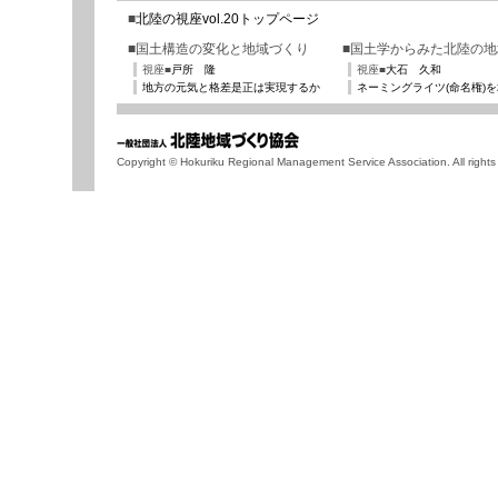
サ
お
■
北陸の視座vol.20トップページ
イ
問
ト
い
■国土構造の変化と地域づくり
■国土学からみた北陸の地
マ
合
視座■
戸所 隆
視座■
大石 久和
ッ
せ
プ
地方の元気と格差是正は実現するか
ネーミングライツ(命名権)
Copyright © Hokuriku Regional Management Service Association. All rights