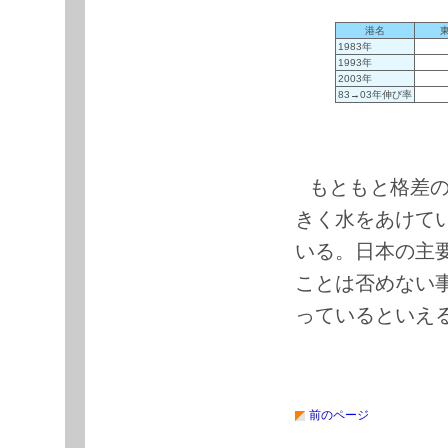
港名
1983年
1993年
2003年
83→03年伸び率
もともと格差
きく水をあけて
いる。日本の主
ことは否めない
っているといえ
ペ
ペ
ペ
ペ
ペ
ペ
ペ
前のページ
ー
ー
ー
ー
ー
ー
ー
ジ
ジ
ジ
ジ
ジ
ジ
ジ