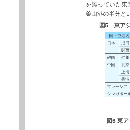
を誇っていた東
釜山港の半分と
図5 東ア
国・空港名
日本
成田
関西
韓国
仁川
中国
北京
上海
香港
マレーシア
シンガポー
図6 東